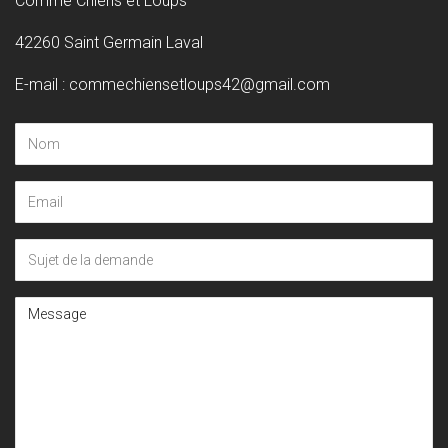
Comme Chiens et Loups
42260 Saint Germain Laval
E-mail : commechiensetloups42@gmail.com