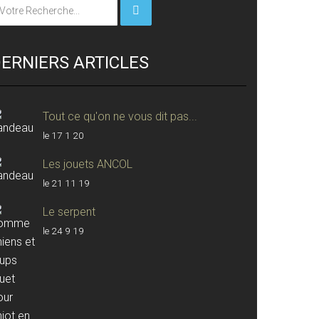
ERNIERS ARTICLES
Tout ce qu'on ne vous dit pas...
le 17 1 20
Les jouets ANCOL
le 21 11 19
Le serpent
le 24 9 19