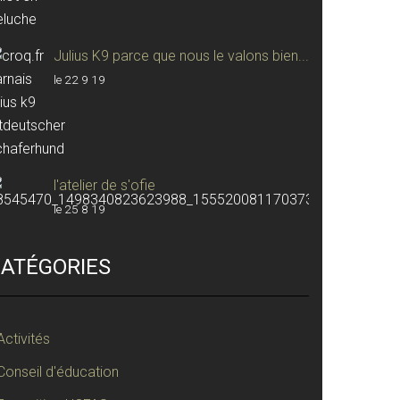
Julius K9 parce que nous le valons bien...
le 22 9 19
l'atelier de s'ofie
le 25 8 19
ATÉGORIES
Activités
Conseil d'éducation