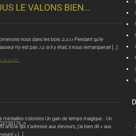
OUS LE VALONS BIEN…
omenons nous dans les bois ♫♫♪♪ Pendant qu’le
asseur n’y est pas ♪♫ si il y était, il nous remarquerait […]
e la suite...
D
s médailles colorées Un gain de temps magique… Un
tit article qui s’adresse aux éleveurs, j’ai bien dit « aux
eveurs! » […]