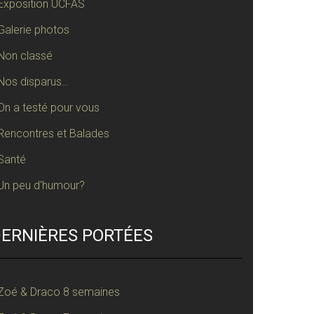
Exposition UCFAS
Galerie photos
Non classé
Nos disparus…
On a testé pour vous
Rencontres et Balades
Santé
Un peu d'humour?
ERNIÈRES PORTÉES
Zoé & Draco 8 semaines