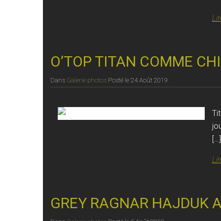
Lir
O’TOP TITAN COMME CHI
Dans
Galerie photos
Posté le
24 Août 2019
Ti
jo
[…]
Lir
GREY RAGNAR HAJDUK A