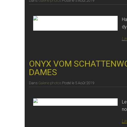
Dans
Galerie photos
Posté le
5 Août 2019
Ha
dy
Lir
ONYX VOM SCHATTENWOL
DAMES
Dans
Galerie photos
Posté le
5 Août 2019
Le
no
Lir