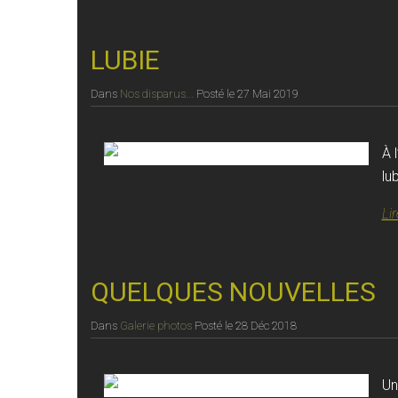
LUBIE
Dans
Nos disparus...
Posté le
27 Mai 2019
À 
lu
Lir
QUELQUES NOUVELLES
Dans
Galerie photos
Posté le
28 Déc 2018
Un