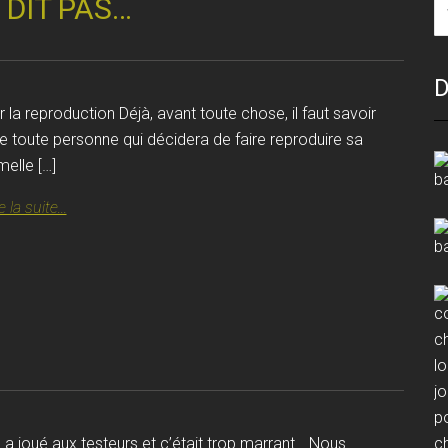
 DIT PAS…
D
r la reproduction Déjà, avant toute chose, il faut savoir
e toute personne qui décidera de faire reproduire sa
melle […]
e la suite...
 a joué aux testeurs et c’était trop marrant… Nous