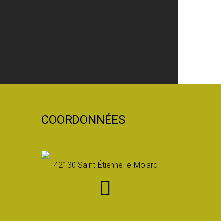
COORDONNÉES
42130 Saint-Étienne-le-Molard