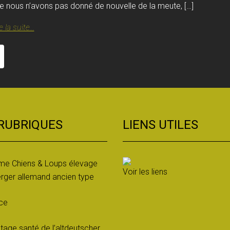
e nous n’avons pas donné de nouvelle de la meute, […]
e la suite...
 RUBRIQUES
LIENS UTILES
e Chiens & Loups élevage
Voir les liens
rger allemand ancien type
ce
tage santé de l’altdeutscher