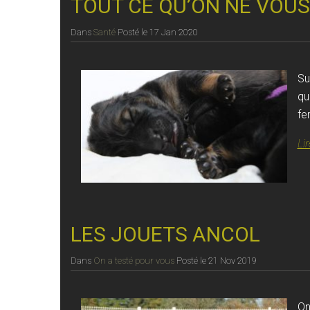
TOUT CE QU’ON NE VOUS
Dans
Santé
Posté le
17 Jan 2020
Su
qu
fe
Lir
LES JOUETS ANCOL
Dans
On a testé pour vous
Posté le
21 Nov 2019
On