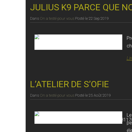
JULIUS K9 PARCE QUE N
Dans
On a testé pour vous
Posté le
22 Sep 2019
Pr
ch
Lir
L’ATELIER DE S’OFIE
Dans
On a testé pour vous
Posté le
25 Août 2019
Le
pe
él