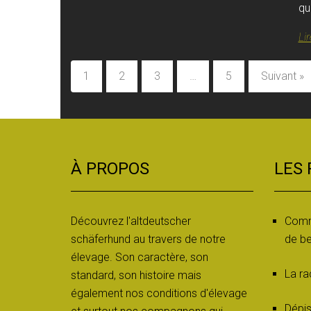
qu
Lir
1
2
3
…
5
Suivant »
À PROPOS
LES
Découvrez l'altdeutscher
Comm
schäferhund au travers de notre
de be
élevage. Son caractère, son
La ra
standard, son histoire mais
également nos conditions d'élevage
Dépis