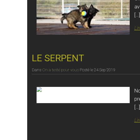
av
[…]
Lir
LE SERPENT
Dans
On a testé pour vous
Posté le
24 Sep 2019
No
pr
[…]
Lir