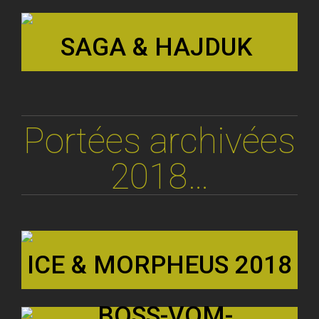
SAGA & HAJDUK
Portées archivées
2018…
ICE & MORPHEUS 2018