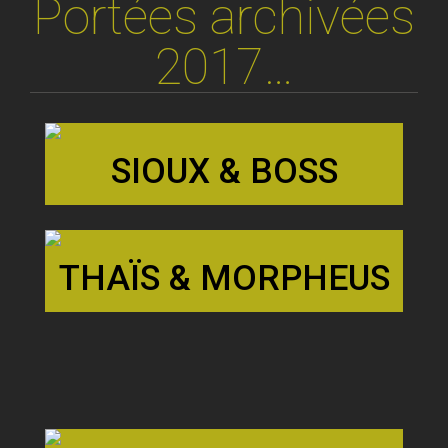
Portées archivées
2017…
SIOUX & BOSS
THAÏS & MORPHEUS